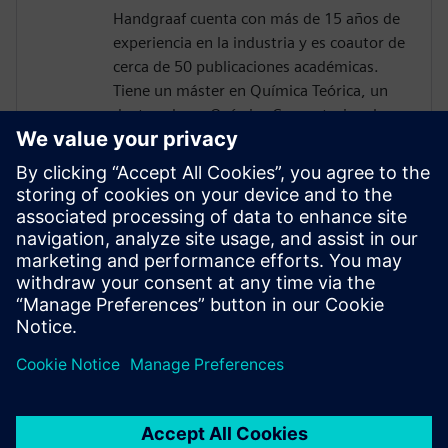
Handgraaf cuenta con más de 15 años de
experiencia en la industria y es coautor de
cerca de 50 publicaciones académicas.
Tiene un máster en Química Teórica, un
doctorado en Química Computacional y un
MBA. Hasta hace poco, fue científico jefe
de Aplicaciones del equipo directivo de
Culgi B.V., una empresa de software y
servicios con sede en Leiden (Países Bajos)
centrada en el modelado industrial
multiescala. Ahora es mánager técnico
sénior de producto, y responsable del
producto y el equipo de Simcenter Culgi.