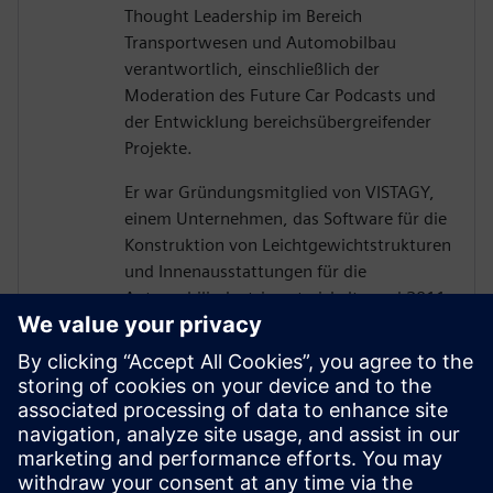
Thought Leadership im Bereich
Transportwesen und Automobilbau
verantwortlich, einschließlich der
Moderation des Future Car Podcasts und
der Entwicklung bereichsübergreifender
Projekte.
Er war Gründungsmitglied von VISTAGY,
einem Unternehmen, das Software für die
Konstruktion von Leichtgewichtstrukturen
und Innenausstattungen für die
Automobilindustrie entwickelte und 2011
von Siemens übernommen wurde. Zuvor
leitete er die Automation and Design
Technology Group beim MIT Draper
Laboratory. Er besitzt einen M. Sc. in
Maschinenbau vom MIT und einen B. Sc. in
Maschinenbau von der Purdue University
und einen MBA der