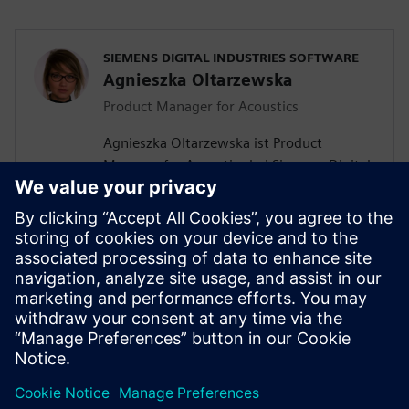
SIEMENS DIGITAL INDUSTRIES SOFTWARE
Agnieszka Oltarzewska
Product Manager for Acoustics
Agnieszka Oltarzewska ist Product
Manager for Acoustics bei Siemens Digital
Industries Software. Sie hat einen Master
of Science in Akustik von der Technischen
Universität Breslau in Polen. Sie wohnt
derzeit in Leuven, Belgien. Ihre Arbeit
konzentriert sich auf
branchenübergreifende Lösungen für die
Klangqualitätstechnik und die
Charakterisierung akustischer Materialien.