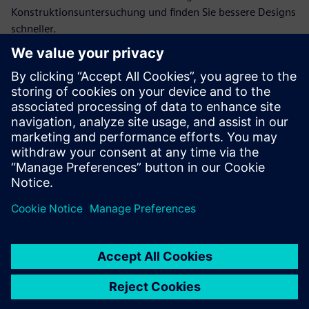
Konstruktionsuntersuchung und finden Sie bessere Designs
schneller.
Wir erörtern in diesem Webinar die Vorteile der
Verwendung der Finite-Elemente-Simulation für die
Konstruktion von Elektromotoren. Darüber hinaus zeigen
wir Ansätze der Systemsimulation, mit denen eine schnelle
und genaue Übergangsanalyse für die Leistung auf
Systemebene möglich ist. Wir veranschaulichen die
Integration eines Elektromotors in die Konstruktion eines
Delta-Roboters, führen Bemessungsstudien durch,
evaluieren die Genauigkeit der Roboterbewegung und
verbundener Steuerungsvalidierungen.