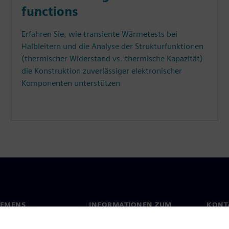
functions
Erfahren Sie, wie transiente Wärmetests bei
Halbleitern und die Analyse der Strukturfunktionen
(thermischer Widerstand vs. thermische Kapazität)
die Konstruktion zuverlässiger elektronischer
Komponenten unterstützen
IEMENS
INFORMATIONEN ZUM
KONT
UNTERNEHMEN
s
Konta