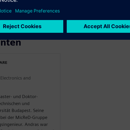
für die thermische Qualität
eine
enten
WARE
Electronics and
aster- und Doktor-
Technischen und
rsität Budapest. Seine
 bei der MicReD-Gruppe
singenieur. Andras war