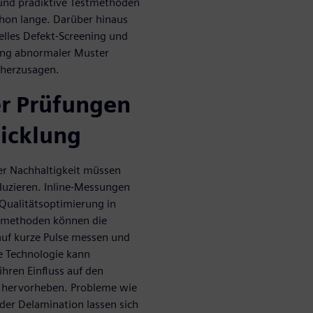
 und prädiktive Testmethoden
chon lange. Darüber hinaus
les Defekt-Screening und
lung abnormaler Muster
rherzusagen.
r Prüfungen
wicklung
er Nachhaltigkeit müssen
duzieren. Inline-Messungen
Qualitätsoptimierung in
stmethoden können die
uf kurze Pulse messen und
ie Technologie kann
hren Einfluss auf den
n hervorheben. Probleme wie
der Delamination lassen sich