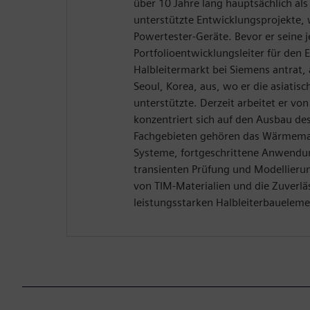
über 10 Jahre lang hauptsächlich al
unterstützte Entwicklungsprojekte, 
Powertester-Geräte. Bevor er seine je
Portfolioentwicklungsleiter für den 
Halbleitermarkt bei Siemens antrat,
Seoul, Korea, aus, wo er die asiatis
unterstützte. Derzeit arbeitet er von
konzentriert sich auf den Ausbau de
Fachgebieten gehören das Wärmema
Systeme, fortgeschrittene Anwendu
transienten Prüfung und Modellierun
von TIM-Materialien und die Zuverlä
leistungsstarken Halbleiterbauelem