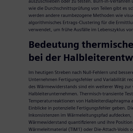
auszuschließen oder zu testen. Burn-in-Verfahren
wie die Durchschnittsprüfung von Teilen gibt es s
werden andere raumbezogene Methoden wie visuel
algorithmisches Ertrags-Clustering für die Ermitt
verwendet, um frühe Ausfälle im Lebenszyklus vo
Bedeutung thermische
bei der Halbleiterent
Im heutigen Streben nach Null-Fehlern und besser
Unternehmen Fertigungsfehler und Variabilität re
des Wärmewiderstands sind ein weiterer Weg zur 
Halbleiterunternehmen. Thermisch-transiente Te
Temperaturreaktionen von Halbleiterdiaphragma a
Einblicke in potenzielle Fertigungsfehler geben. D
Inkonsistenzen im Wärmeleitungspfad aufdecken, i
Wärmewiderstand quantifizieren und ihre Positio
Wärmeleitmaterial (TIM1) oder Die-Attach-Voids o