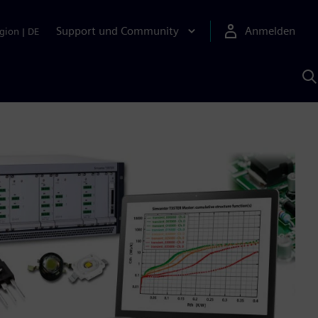
Support und Community
Anmelden
gion
|
DE
M
S
K
s