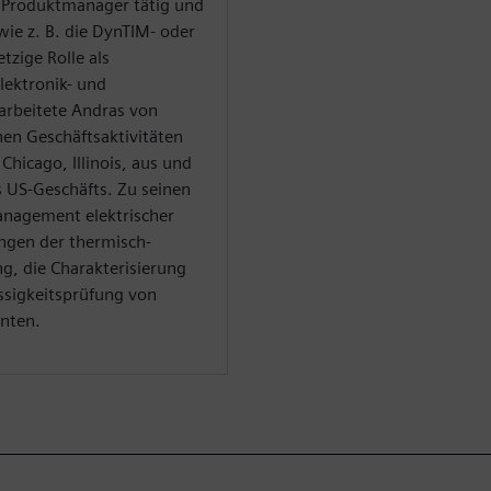
s Produktmanager tätig und
wie z. B. die DynTIM- oder
tzige Rolle als
Elektronik- und
 arbeitete Andras von
chen Geschäftsaktivitäten
 Chicago, Illinois, aus und
s US-Geschäfts. Zu seinen
nagement elektrischer
ngen der thermisch-
g, die Charakterisierung
ssigkeitsprüfung von
enten.