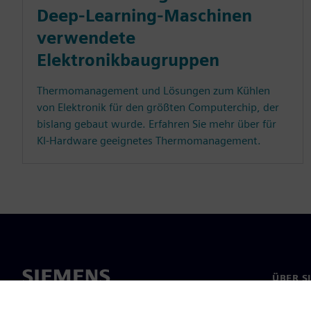
Deep-Learning-Maschinen
verwendete
Elektronikbaugruppen
Thermomanagement und Lösungen zum Kühlen
von Elektronik für den größten Computerchip, der
bislang gebaut wurde. Erfahren Sie mehr über für
KI-Hardware geeignetes Thermomanagement.
ÜBER S
Über un