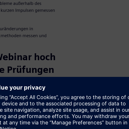
robleme außerhalb des
it kurzen Impulsen gemessen
turänderungen in
estmethoden messen und
Webinar hoch
he Prüfungen
iken kennen
zur Unterstützung der Analyse
entifikation