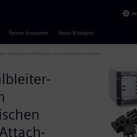
Re
Partner Ecosystem
Topics & Insights
lten thermischen Prüfungen und Die-Attach-Verfahren
bleiter-
h
ischen
Attach-