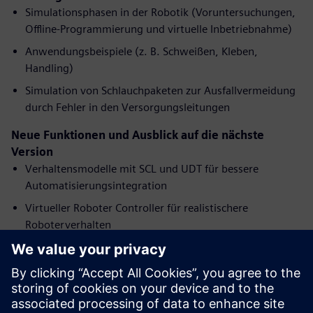
Simulationsphasen in der Robotik (Voruntersuchungen,
Offline-Programmierung und virtuelle Inbetriebnahme)
Anwendungsbeispiele (z. B. Schweißen, Kleben,
Handling)
Simulation von Schlauchpaketen zur Ausfallvermeidung
durch Fehler in den Versorgungsleitungen
Neue Funktionen und Ausblick auf die nächste
Version
Verhaltensmodelle mit SCL und UDT für bessere
Automatisierungsintegration
Virtueller Roboter Controller für realistischere
Roboterverhalten
Simulation von fahrerlosen Transportsystemen (AGVs)
Neue Werkermodelle in Process Simulate Human für
verbesserte Ergonomieanalyse
Erweiterungen in Automatic Path Planer (APP) für mehr