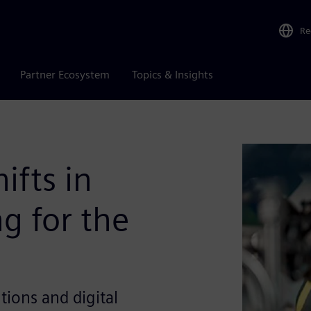
Re
Partner Ecosystem
Topics & Insights
ifts in
g for the
ions and digital