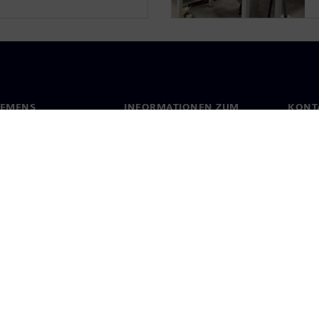
IEMENS
INFORMATIONEN ZUM
KONT
UNTERNEHMEN
s
Konta
Unternehmen
ehmensführung
Stand
Investor Relations
Presse
Strategie
Impressum
Datenschutz
Cookie-Richtlin