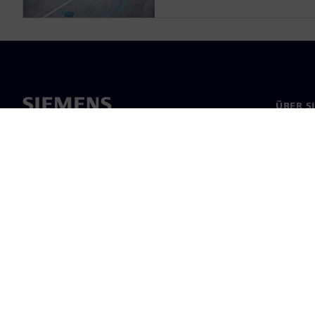
ÜBER S
Über un
Untern
News & 
©
Siemens
2026