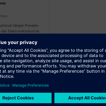
WARE
tries
national tätiger Presales-
 der Elektronikindustrie.
Digital Industries Software
in Expertenteam für die
lösungen für
i Siemens hat Pieter
 bei der Digitalisierung
ihres
 unterstützen. Sein
e und sein Fachwissen
Siemens für das
ronikprodukten und QMS-
 haben ihn zu einem