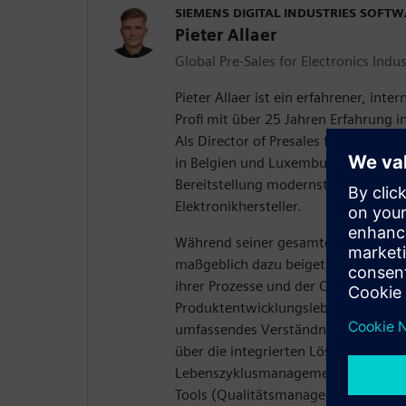
SIEMENS DIGITAL INDUSTRIES SOFT
Pieter Allaer
Global Pre-Sales for Electronics Indus
Pieter Allaer ist ein erfahrener, inter
Profi mit über 25 Jahren Erfahrung in
Als Director of Presales für Siemens 
in Belgien und Luxemburg leitet er e
Bereitstellung modernster Software
Elektronikhersteller.
Während seiner gesamten Karriere be
maßgeblich dazu beigetragen, Kunden
ihrer Prozesse und der Optimierung 
Produktentwicklungslebenszyklus zu
umfassendes Verständnis der Branch
über die integrierten Lösungen von 
Lebenszyklusmanagement von Elekt
Tools (Qualitätsmanagementsystem)