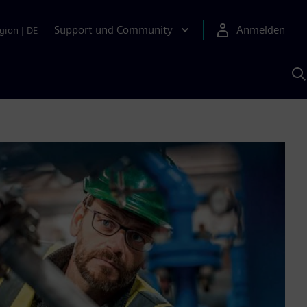
Support und Community
Anmelden
gion
|
DE
M
S
K
s