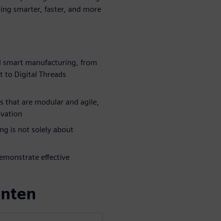
ling smarter, faster, and more
ed smart manufacturing, from
 to Digital Threads
s that are modular and agile,
ovation
g is not solely about
emonstrate effective
enten