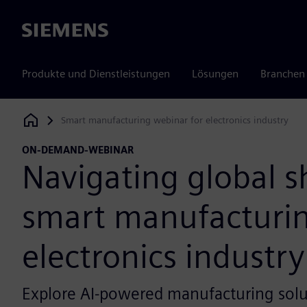
Siemens
Produkte und Dienstleistungen
Lösungen
Branchen
Smart manufacturing webinar for electronics industry
Siemens Digital Industries Software
ON-DEMAND-WEBINAR
Navigating global sh
smart manufacturin
electronics industry
Explore AI-powered manufacturing solut