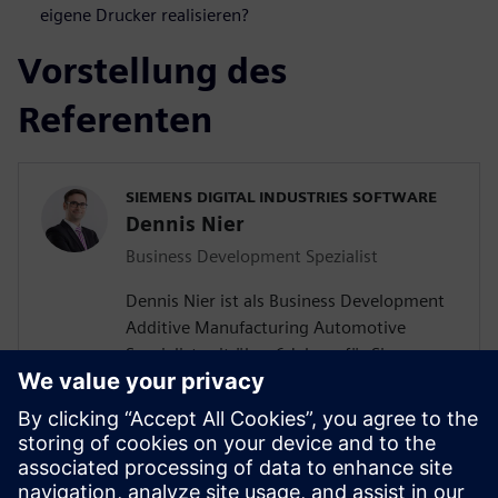
eigene Drucker realisieren?
Vorstellung des
Referenten
SIEMENS DIGITAL INDUSTRIES SOFTWARE
Dennis Nier
Business Development Spezialist
Dennis Nier ist als Business Development
Additive Manufacturing Automotive
Spezialist seit über 6 Jahren für Siemens
tätig und berät unsere Kunden, wie Sie
den 3D-Druck optimal nutzen können, um
für aktuelle Herausforderungen innovative
Lösungen zu finden. Als Maschinenbau
Ingenieur und SW Trainer entwickelt und