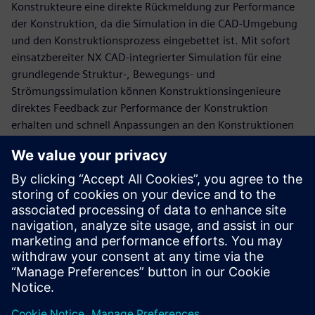
Konstrukteure eine direkte Rückmeldung zur Performance
der Konstruktion, da die Simulation in die CAD-Umgebung
und den Konstruktionsprozess eingebettet ist. Mit sofort
einsatzbereiter NX CAD-integrierter Simulation für eine
grundlegende Struktur-, Bewegungs- und
Strömungssimulation können Konstruktionsingenieure
direktes Feedback zur Performance der Konstruktion
erhalten und schnell Anpassungen an den Konstruktionen
vornehmen – was den Entwicklungsprozess insgesamt
beschleunigt.
Sie erfahren:
Wie Sie unmittelbar Rückmeldung zur Performance der
Konstruktion erhalten
Wie Sie smartere Konstruktionsentscheidungen früher
im Entwicklungsprozess treffen
Wie Sie den Simulationsengpass beseitigen und den
Entwicklungsprozess beschleunigen