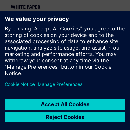
WHITE PAPER
Leitfaden für das HLK-Design
von Rechenzentren
einschließlich Verbesserungen
der Betriebsleistung
Lesen Sie dieses White Paper, um wichtige Tipps für
das HLK-Design von Rechenzentren und die
Optimierung der Betriebsleistung zu erhalten.