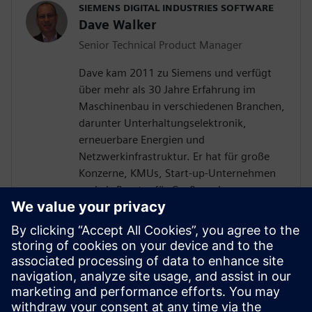
SIEMENS DIGITAL INDUSTRIES SOFTWARE
Dave Walker
Senior Technical Product Manager
Dave kam 2011 zu Siemens und verfügt
über mehr als 30 Jahre Erfahrung im
Maschinenbau in verschiedenen Branchen,
darunter Unterhaltungselektronik,
erneuerbare Energien und
Netzwerkinfrastruktur. Er hat für große
Konzerne, KMUs, Start-up-Unternehmen
und als Berater für Groß- und
Kleinserienprodukte gearbeitet und
verfügt über Erfahrung mit mehreren
verschiedenen CAD-Systemen.
Als Senior Technical Software Product
Manager gibt er die Richtung der Siemens
NX-Software für zahlreiche Anwendungen
vor, darunter NX Sheet Metal und NX 2D