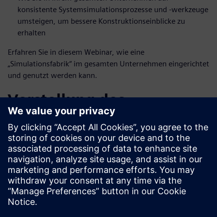
konsistente Systemsimulationsprozesse und -werkzeuge
umsteigen, um bessere Konstruktionseinblicke zu
erhalten
Erfahren Sie in diesem Webinar, wie eine
„Simulationsfabrik“ im gesamten Unternehmen eingerichtet
und genutzt werden kann.
Vorstellung des
Referenten
SIEMENS DIGITAL INDUSTRIES SOFTWARE
Romain Gonard
Produktmanager Simcenter System
Analyst