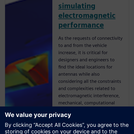
simulating
electromagnetic
performance
As the requests of connectivity
to and from the vehicle
increase, it is critical for
designers and engineers to
find the ideal locations for
antennas while also
considering all the constraints
and complexities related to
electromagnetic interference,
mechanical, computational
fluid dynamics and style
issues. These growing
complexities puts pressure on
developers to maintain