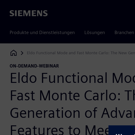
Siemens
Produkte und Dienstleistungen
Lösungen
Branchen
Eldo Functional Mode and Fast Monte Carlo: The New Gene
Siemens Digital Industries Software
ON-DEMAND-WEBINAR
Eldo Functional Mo
Fast Monte Carlo: 
Generation of Adv
Features to Meet Rel