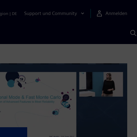
Support und Community
Anmelden
gion
|
DE
M
S
K
s