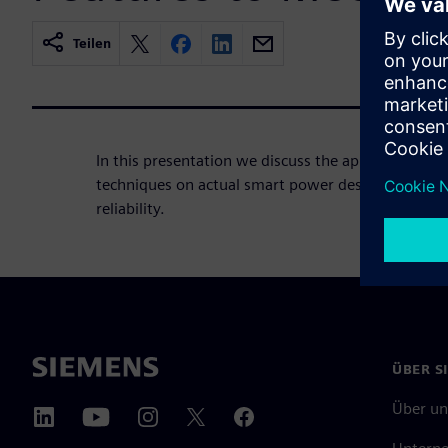
Teilen
In this presentation we discuss the application o
techniques on actual smart power designs to impr
reliability.
ÜBER S
Über un