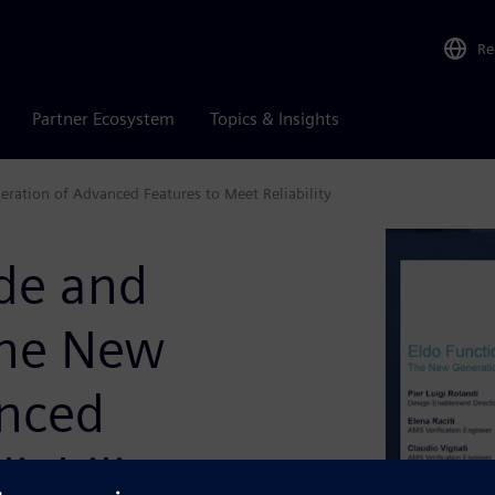
Re
Partner Ecosystem
Topics & Insights
ration of Advanced Features to Meet Reliability
de and
The New
anced
iability