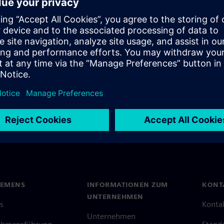
f advanced Monte Carlo
ove circuit robustness and
IEMENS
INFORMATIONEN ZUM
KONT
UNTERNEHMEN
s
Konta
Unternehmen