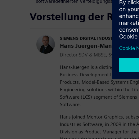
softwaredefinierten Verteidigungssystemen
Vorstellung der Refer
SIEMENS DIGITAL INDUSTRIES SOFT
Hans Juergen-Mantsch
Director SDV & MBSE, Systems and 
Hans-Juergen is a distinguished engin
Business Development Director for t
Products, Model-Based Systems Engi
Engineering solutions within the Lif
Software (LCS) segment of Siemens D
Software.
Hans joined Mentor Graphics, subse
Industries Software, in 2009 in th
Division as Product Manager for th