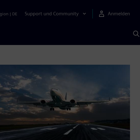
Support und Community
Anmelden
gion
|
DE
M
S
K
s