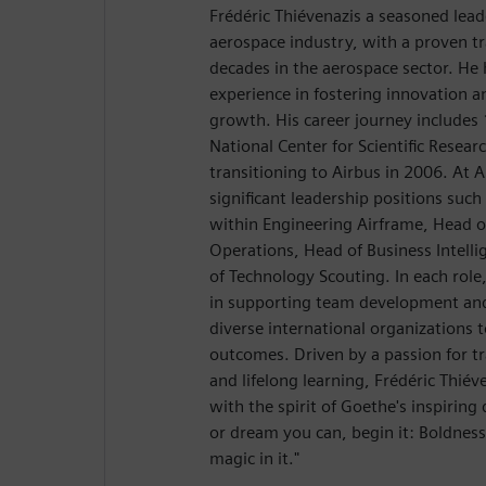
Frédéric Thiévenazis a seasoned leade
aerospace industry, with a proven t
decades in the aerospace sector. He 
experience in fostering innovation a
growth. His career journey includes 
National Center for Scientific Resea
transitioning to Airbus in 2006. At A
significant leadership positions suc
within Engineering Airframe, Head 
Operations, Head of Business Intelli
of Technology Scouting. In each role
in supporting team development and
diverse international organizations 
outcomes. Driven by a passion for tr
and lifelong learning, Frédéric Thié
with the spirit of Goethe's inspirin
or dream you can, begin it: Boldnes
magic in it."