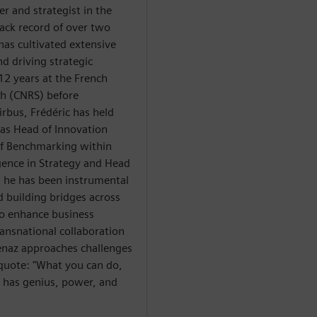
r and strategist in the
rack record of over two
has cultivated extensive
nd driving strategic
12 years at the French
rch (CNRS) before
irbus, Frédéric has held
h as Head of Innovation
of Benchmarking within
gence in Strategy and Head
, he has been instrumental
 building bridges across
to enhance business
ansnational collaboration
venaz approaches challenges
g quote: "What you can do,
s has genius, power, and