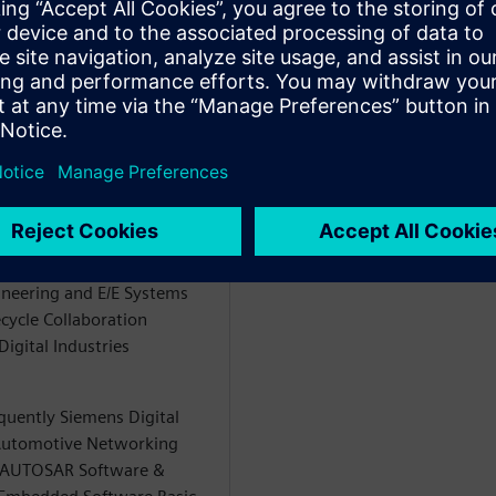
enten
WARE
Software Engineering
eer in the role of a
he topics Software Defined
neering and E/E Systems
ecycle Collaboration
igital Industries
quently Siemens Digital
e Automotive Networking
e AUTOSAR Software &