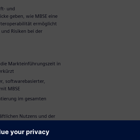
ft- und
icke geben, wie MBSE eine
eroperabilität ermöglicht
 und Risiken bei der
d die Markteinführungszeit in
rkürzt
er, softwarebasierter,
 mit MBSE
entierung im gesamten
ftlichen Nutzens und der
lich Anwendungen in