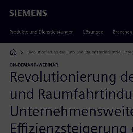
Siemens
Produkte und Dienstleistungen
Lösungen
Branchen
Revolutionierung der Luft- und Raumfahrtindustrie: Unte
Siemens Digital Industries Software
ON-DEMAND-WEBINAR
Revolutionierung de
und Raumfahrtindus
Unternehmensweit
Effizienzsteigerung