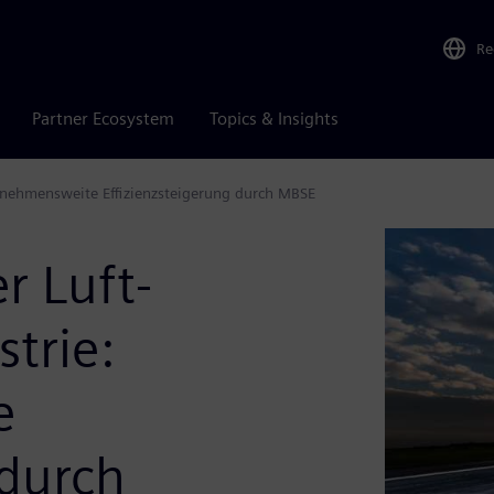
Re
Partner Ecosystem
Topics & Insights
rnehmensweite Effizienzsteigerung durch MBSE
r Luft-
trie:
e
 durch