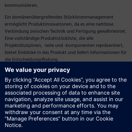
kommunizieren.
Ein domänenübergreifendes Stücklistenmanagement
ermöglicht Produktinnovationen, da es eine nahtlose
Verbindung zwischen Technik und Fertigung gewährleistet.
Eine vollständige Produktstückliste, die alle
Projektdisziplinen, -teile und -komponenten repräsentiert,
bietet Einblicke in das Produkt und liefert Informationen für
die Entscheidungsfindung.
In diesem Webinar erfahren Sie, wie die Product Lifecycle
Management (PLM)-Software Teamcenter die weltweit
führenden MCAD-, ECAD- und Softwareentwicklungs-Tools,
-Daten und -Prozesse zur Bereitstellung von Multitasking-
Stücklistenmanagement unmittelbar unterstützt. Bereiche.
Erfahren Sie, wie Teamcenter einfach in andere
Unternehmensanwendungen wie Enterprise Resource
Planning (ERP) und Manufacturing Execution Systems
(MES) integriert werden kann, um die Lücke zwischen