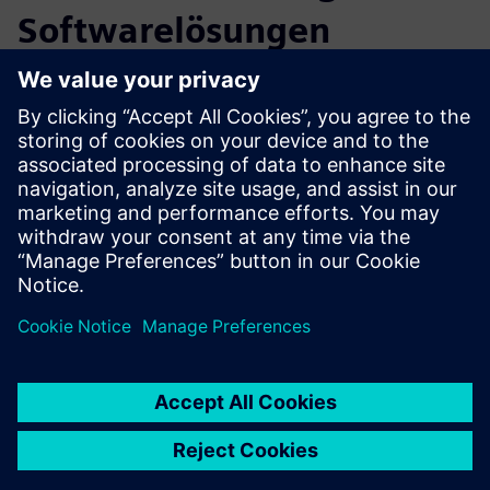
Softwarelösungen
Die digitalen Fertigungslösungen von Siemens bieten einen
umfassenden und integrierten Ansatz für die Entwicklung
und den Betrieb von Produktionssystemen für die
Batteriezellfertigung. Diese Lösungen werden von einigen
der weltweit führenden Batteriehersteller eingesetzt, um
ihre Produktionsziele zu erreichen, die Produktqualität zu
verbessern und die Kosten zu senken.
In diesem Webinar erfahren Sie, wie Sie mit der
Geschwindigkeit der Software Innovationen umsetzen und
Ihre digitale Transformation beschleunigen können.