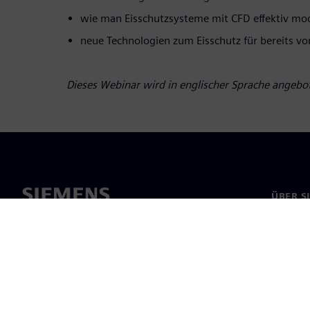
wie man Eisschutzsysteme mit CFD effektiv mod
neue Technologien zum Eisschutz für bereits v
Dieses Webinar wird in englischer Sprache angebo
ÜBER S
Über un
Untern
News & 