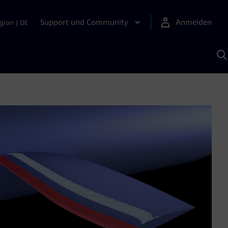
Support und Community
Anmelden
gion
|
DE
M
S
K
s