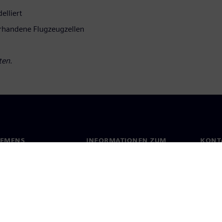
elliert
orhandene Flugzeugzellen
ten.
IEMENS
INFORMATIONEN ZUM
KONT
UNTERNEHMEN
s
Konta
Unternehmen
ehmensführung
Stand
Investor Relations
Presse
Strategie