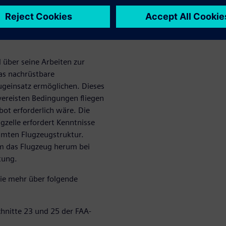
 für die
schutzsysteme mit CFD effektiv
 über seine Arbeiten zur
das nachrüstbare
lugeinsatz ermöglichen. Dieses
 vereisten Bedingungen fliegen
ot erforderlich wäre. Die
gzelle erfordert Kenntnisse
amten Flugzeugstruktur.
um das Flugzeug herum bei
tung.
ie mehr über folgende
chnitte 23 und 25 der FAA-