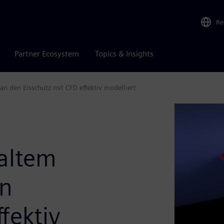
Re
Partner Ecosystem
Topics & Insights
an den Eisschutz mit CFD effektiv modelliert
kaltem
en
fektiv