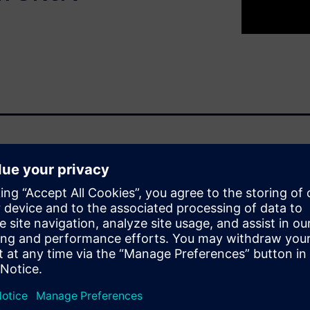
ologien für bereits
 Sie den Luftstrom um
ng präzise simulieren
n zu ernsthaften
ie z. B. Auftriebsverlust und
üngste Ergänzungen der
orderungen haben den
ifizierungskosten erweitert.