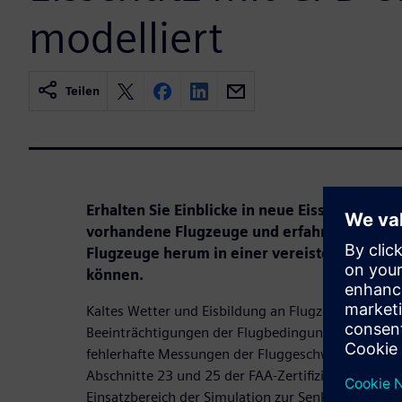
modelliert
Teilen
Erhalten Sie Einblicke in neue Eisschutztechn
vorhandene Flugzeuge und erfahren Sie, wie
Flugzeuge herum in einer vereisten Umgebu
können.
Kaltes Wetter und Eisbildung an Flugzeugen könne
Beeinträchtigungen der Flugbedingungen führen, w
fehlerhafte Messungen der Fluggeschwindigkeit.J
Abschnitte 23 und 25 der FAA-Zertifizierungsanf
Einsatzbereich der Simulation zur Senkung der Zert