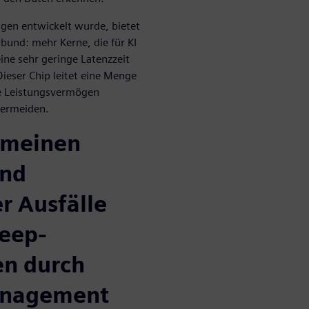
ngen entwickelt wurde, bietet
und: mehr Kerne, die für KI
eine sehr geringe Latenzzeit
Dieser Chip leitet eine Menge
ne Leistungsvermögen
vermeiden.
gemeinen
und
r Ausfälle
Deep-
n durch
anagement