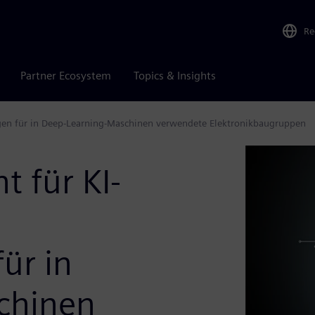
Re
Partner Ecosystem
Topics & Insights
en für in Deep-Learning-Maschinen verwendete Elektronikbaugruppen
 für KI-
ür in
chinen