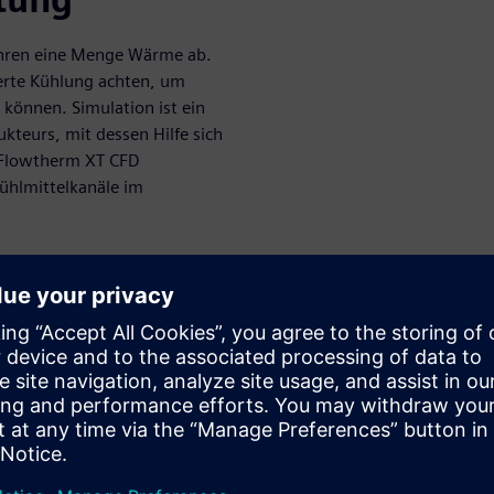
führen eine Menge Wärme ab.
rte Kühlung achten, um
können. Simulation ist ein
kteurs, mit dessen Hilfe sich
 Flowtherm XT CFD
ühlmittelkanäle im
management-
cs Cooling
ren der
 der Firma Electronics