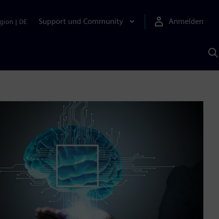
Support und Community
Anmelden
gion
|
DE
M
S
K
s