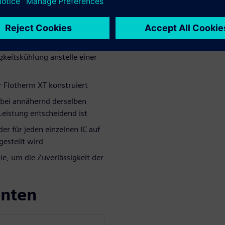
en von Cerebras daran
ktronik für den größten
ickeln. Zu den behandelten
keitskühlung anstelle einer
r Flotherm XT konstruiert
 bei annähernd derselben
Leistung entscheidend ist
er für jeden einzelnen IC auf
gestellt wird
e, um die Zuverlässigkeit der
enten