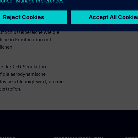
nd die im Umgang mit der
t hierbei die Entwicklung
 zukunftsweisender
tive und passive
f Schlüsselbereiche wie die
lche in Kombination mit
lichen
fe der CFD-Simulation
f die aerodynamische
lus beschleunigt wird, um die
ertreffen.