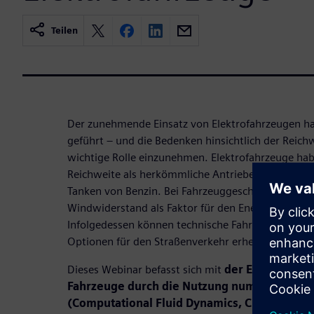
Teilen
Der zunehmende Einsatz von Elektrofahrzeugen ha
geführt – und die Bedenken hinsichtlich der Reichw
wichtige Rolle einzunehmen. Elektrofahrzeuge habe
Reichweite als herkömmliche Antriebe, und das Au
Tanken von Benzin. Bei Fahrzeuggeschwindigkeiten
Windwiderstand als Faktor für den Energieverbrauc
Infolgedessen können technische Fahrzeuge mit g
Optionen für den Straßenverkehr erheblich erweit
Dieses Webinar befasst sich mit
der Entwicklun
Fahrzeuge durch die Nutzung numerischer S
(Computational Fluid Dynamics, CFD)
. Unser 