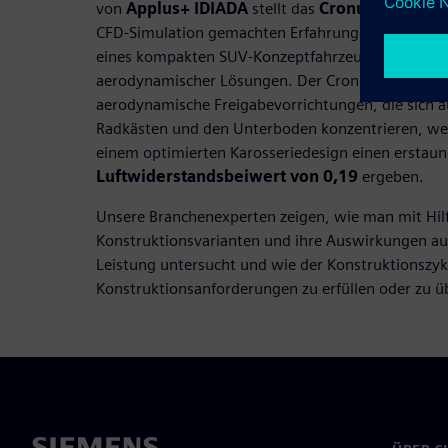
von
Applus+ IDIADA
stellt das
Cronuz-Projekt
u
CFD-Simulation gemachten Erfahrungen vor. Ziel is
eines kompakten SUV-Konzeptfahrzeugs mit Hilfe
aerodynamischer Lösungen. Der Cronuz umfasst ak
aerodynamische Freigabevorrichtungen, die sich au
Radkästen und den Unterboden konzentrieren, we
einem optimierten Karosseriedesign einen erstaun
Luftwiderstandsbeiwert von 0,19
ergeben.
Unsere Branchenexperten zeigen, wie man mit Hil
Konstruktionsvarianten und ihre Auswirkungen au
Leistung untersucht und wie der Konstruktionszyk
Konstruktionsanforderungen zu erfüllen oder zu üb