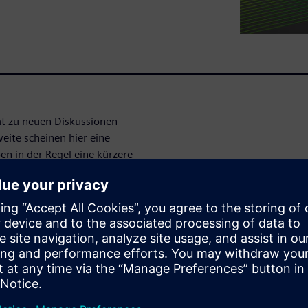
t zu neuen Diskussionen
eite scheinen hier eine
n in der Regel eine kürzere
fladen dauert länger als das
 über 65 km/h spielt der
h eine große Rolle.
eringem Luftwiderstand die
ern.
g widerstandsarmer
trömungssimulation
Gastredner Enric Aramburu