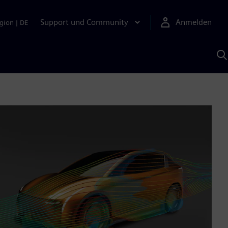
Support und Community
Anmelden
gion
|
DE
M
S
K
s