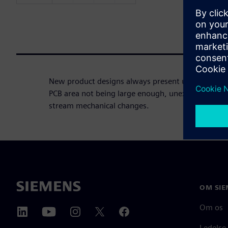
New product designs always present unforeseen ch
PCB area not being large enough, unexpected com
stream mechanical changes.
OM SIE
Om os
Ledelse