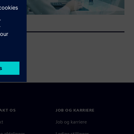
AKT OS
JOB OG KARRIERE
kt
Job og karriere
e afdelinger
Ledige stillinger