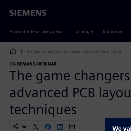
Siemens
Produkter & serviceydelser
Løsninger
Industrier
The game changers: advanced PCB layout techniques
Siemens Digital Industries Software
ON DEMAND-WEBINAR
The game changers
advanced PCB layou
techniques
Del