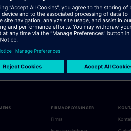
allenges, whether it's the
ponent changes, or mid-
MENS
FIRMAOPLYSNINGER
KONT
Firma
Konta
Investorrelationer
Global