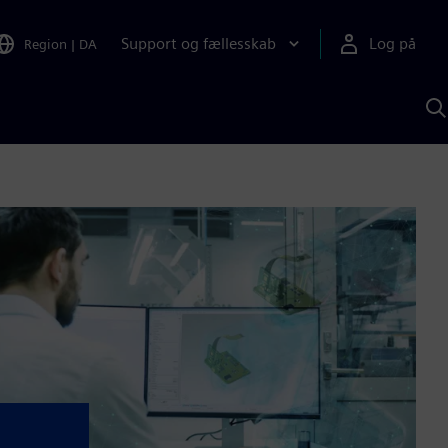
Support og fællesskab
Log på
Region
|
DA
S
m
S
A