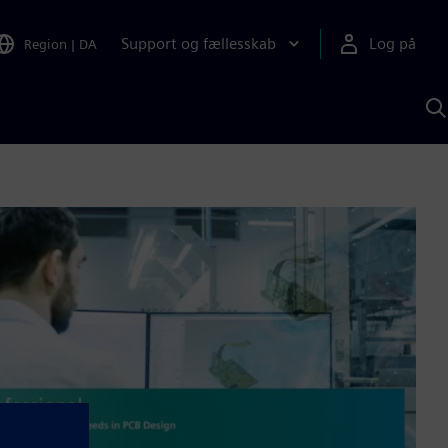
Support og fællesskab
Log på
Region
|
DA
S
m
S
A