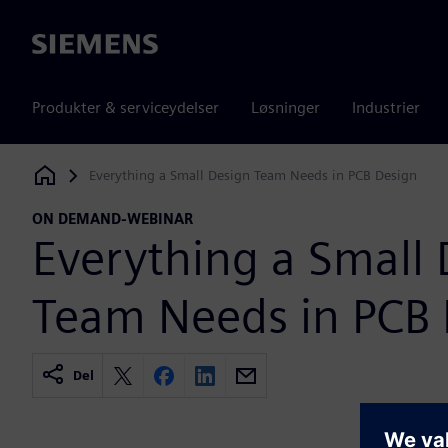
Siemens
Produkter & serviceydelser
Løsninger
Industrier
Everything a Small Design Team Needs in PCB Design
Siemens Digital Industries Software
ON DEMAND-WEBINAR
Everything a Small 
Team Needs in PCB 
Del