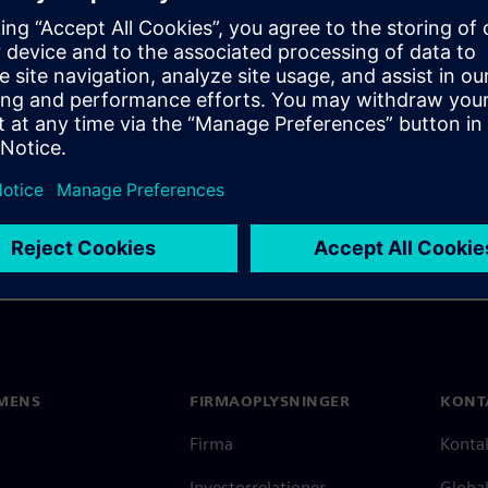
meet all the design,
ges faced by every small
MENS
FIRMAOPLYSNINGER
KONT
Firma
Konta
Investorrelationer
Global