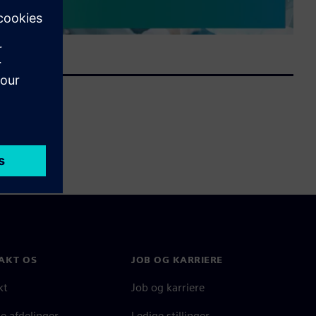
AKT OS
JOB OG KARRIERE
kt
Job og karriere
e afdelinger
Ledige stillinger