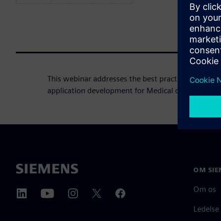
This webinar addresses the best practices for use
application development for Medical devices runni
OM SIE
Om os
Ledelse