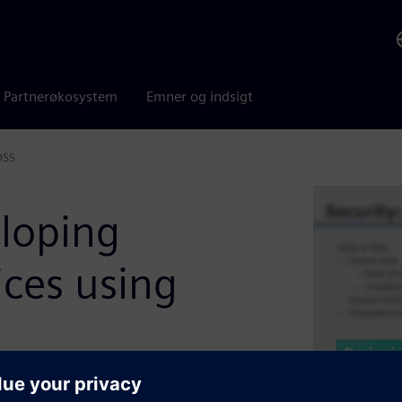
Partnerøkosystem
Emner og indsigt
OSS
loping
ices using