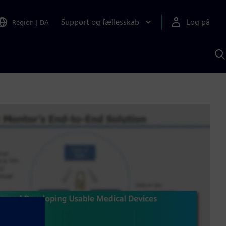
Support og fællesskab
Log på
Region
|
DA
S
m
S
A