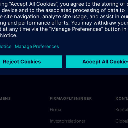
r experience (UX) design and
ng Linux or Android.
MENS
FIRMAOPLYSNINGER
KONT
Firma
Konta
Investorrelationer
Global