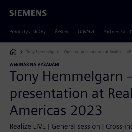
Siemens
Produkty a služby
Řešení
Odvětví
Partnerská síť
Tony Hemmelgarn – Opening presentation at Realize LIVE
Siemens Digital Industries Software
WEBINÁŘ NA VYŽÁDÁNÍ
Tony Hemmelgarn 
presentation at Real
Americas 2023
Realize LIVE | General session | Cross-ind