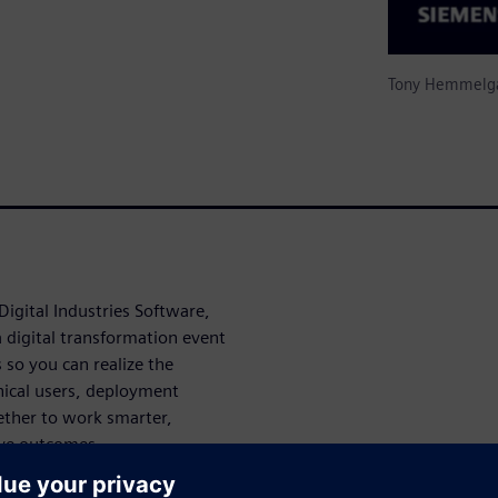
Tony Hemmelgar
gital Industries Software,
a digital transformation event
so you can realize the
hnical users, deployment
ether to work smarter,
ive outcomes.