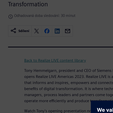
Transformation
Odhadovaná doba sledování: 30 minut
Sdílení
Back to Realize LIVE content library
Tony Hemmelgarn, president and CEO of Siemens Di
opens Realize LIVE Americas 2023. Realize LIVE is 
that informs and inspires, empowers and connects 
benefits of digital transformation. It is where tec
managers, process leaders and partners come tog
operate more efficiently and produce transformat
Watch Tony’s opening presentation now.