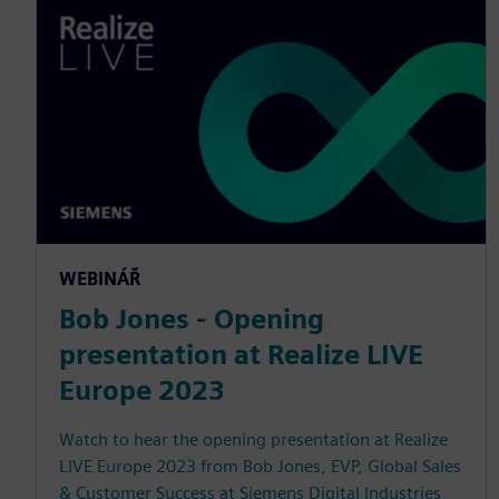
WEBINÁŘ
Bob Jones - Opening
presentation at Realize LIVE
Europe 2023
Watch to hear the opening presentation at Realize
LIVE Europe 2023 from Bob Jones, EVP, Global Sales
& Customer Success at Siemens Digital Industries