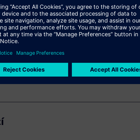
ejícím
WARE
í