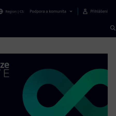
Podpora a komunita
Přihlášení
Region
|
CS
H
p
A
S