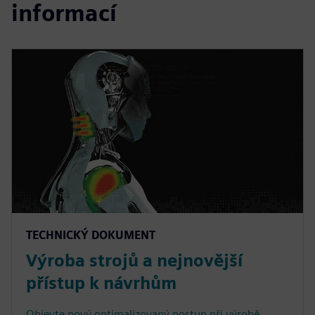
informací
TECHNICKÝ DOKUMENT
Výroba strojů a nejnovější
přístup k návrhům
Objevte nový optimalizovaný postup při výrobě