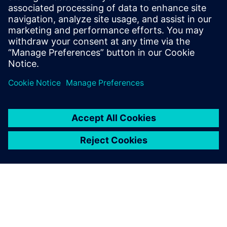
v továrnách
Výrobci strojů mohou pomocí technologie digitálního
dvojčete překonávat požadavky svých klientů
a zvyšovat produktivitu. Stáhněte si e-knihu.