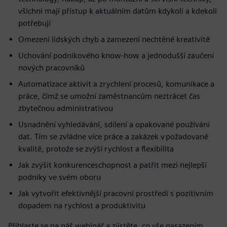
všichni mají přístup k aktuálním datům kdykoli a kdekoli
potřebují
Omezení lidských chyb a zamezení nechtěné kreativitě
Uchování podnikového know-how a jednodušší zaučení
nových pracovníků
Automatizace aktivit a zrychlení procesů, komunikace a
práce, čímž se umožní zaměstnancům neztrácet čas
zbytečnou administrativou
Usnadnění vyhledávání, sdílení a opakované používání
dat. Tím se zvládne více práce a zakázek v požadované
kvalitě, protože se zvýší rychlost a flexibilita
Jak zvýšit konkurenceschopnost a patřit mezi nejlepší
podniky ve svém oboru
Jak vytvořit efektivnější pracovní prostředí s pozitivním
dopadem na rychlost a produktivitu
Přihlaste se na náš webinář a zjistěte, co vše nasazením