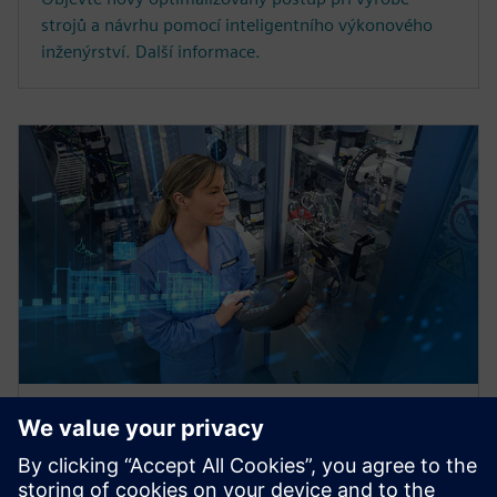
strojů a návrhu pomocí inteligentního výkonového
inženýrství. Další informace.
E-KNIHA
e-kniha: Vybavení výrobců
strojů pro virtuální přejímání