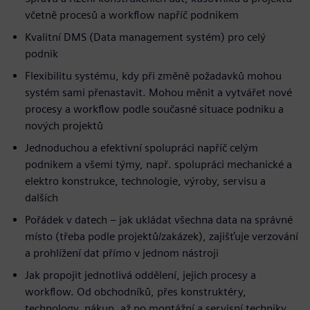
včetně procesů a workflow napříč podnikem
Kvalitní DMS (Data management systém) pro celý
podnik
Flexibilitu systému, kdy při změně požadavků mohou
systém sami přenastavit. Mohou měnit a vytvářet nové
procesy a workflow podle současné situace podniku a
nových projektů
Jednoduchou a efektivní spolupráci napříč celým
podnikem a všemi týmy, např. spolupráci mechanické a
elektro konstrukce, technologie, výroby, servisu a
dalších
Pořádek v datech – jak ukládat všechna data na správné
místo (třeba podle projektů/zakázek), zajišťuje verzování
a prohlížení dat přímo v jednom nástroji
Jak propojit jednotlivá oddělení, jejich procesy a
workflow. Od obchodníků, přes konstruktéry,
technology, nákup, až po montážní a servisní techniky,