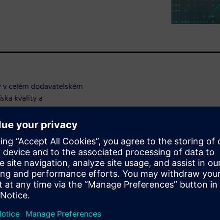
ty v celém dodavatelském
ska kvality a
právu
ého