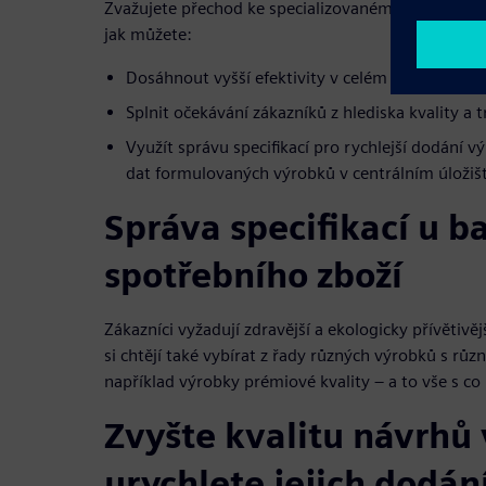
Zvažujete přechod ke specializovanému prostředí 
jak můžete:
Dosáhnout vyšší efektivity v celém dodavatelsk
Splnit očekávání zákazníků z hlediska kvality a 
Využít správu specifikací pro rychlejší dodání v
dat formulovaných výrobků v centrálním úložišt
Správa specifikací u b
spotřebního zboží
Zákazníci vyžadují zdravější a ekologicky přívětivě
si chtějí také vybírat z řady různých výrobků s růz
například výrobky prémiové kvality – a to vše s co
Zvyšte kvalitu návrhů
urychlete jejich dodání