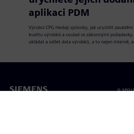
aplikaci PDM
Výrobci CPG hledají způsoby, jak urychlit zavádění
kvalitu výrobků a soulad se zákonnými požadavky.
ukládat a sdílet data výrobků, a to nejen interně, al
O SPOL
O nás
Vedení
Novinky 