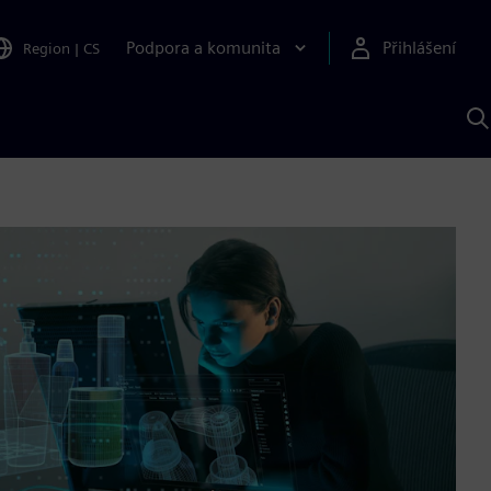
Podpora a komunita
Přihlášení
Region
|
CS
H
p
A
S