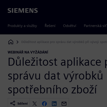
Siemens
Produkty a služby
Řešení
Odvětví
Partnerská síť
Důležitost aplikace pro správu dat výrobků při vývoji spo
Siemens Digital Industries Software
WEBINÁŘ NA VYŽÁDÁNÍ
Důležitost aplikace 
správu dat výrobků p
spotřebního zboží
Sdílení