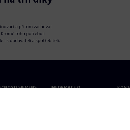
 inovací a přitom zachovat
 Kromě toho potřebují
e i s dodavateli a spotřebiteli.
EČNOSTI SIEMENS
INFORMACE O
KONT
SPOLEČNOSTI
Konta
Společnost
Celos
Vztahy s investory
a tisk
Strategie