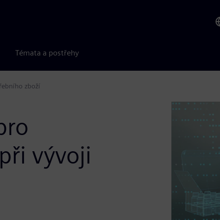
Témata a postřehy
třebního zboží
pro
ři vývoji