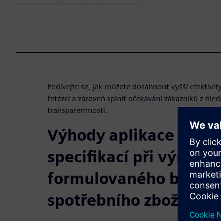
Podívejte se, jak můžete dosáhnout vyšší efektivi
řetězci a zároveň splnit očekávání zákazníků z hledi
transparentnosti.
Výhody aplikace pro s
specifikací při výrobě
formulovaného balen
spotřebního zboží