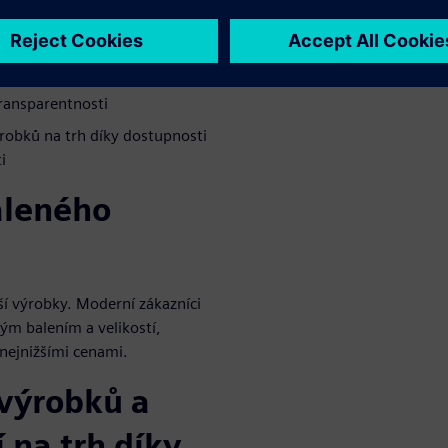
pro výrobu CPG? Podívejte se,
ém řetězci
transparentnosti
ýrobků na trh díky dostupnosti
i
aleného
jší výrobky. Moderní zákazníci
ným balením a velikostí,
 nejnižšími cenami.
 výrobků a
 na trh díky