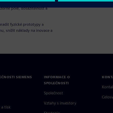
možňují vyhodnocovat a
zorné pole, dosažitelnost a
hradit fyzické prototypy a
, snížit náklady na inovace a
EČNOSTI SIEMENS
INFORMACE O
KONT
SPOLEČNOSTI
Konta
Společnost
Celos
Vztahy s investory
a tisk