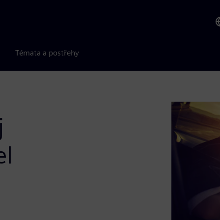
Témata a postřehy
j
el