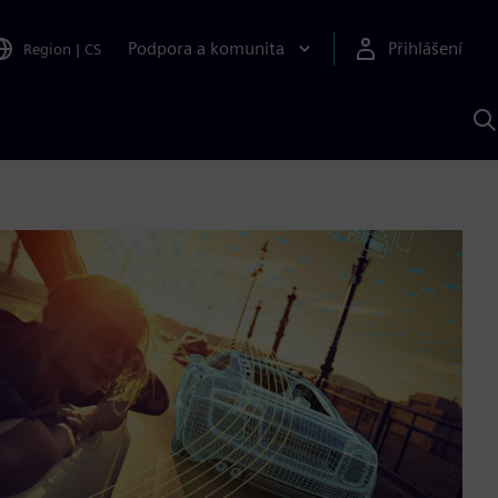
Podpora a komunita
Přihlášení
Region
|
CS
H
p
A
S