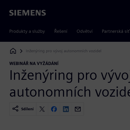
Siemens
Produkty a služby
Řešení
Odvětví
Partnerská síť
Inženýring pro vývoj autonomních vozidel
Siemens Digital Industries Software
WEBINÁŘ NA VYŽÁDÁNÍ
Inženýring pro vývo
autonomních vozid
Sdílení