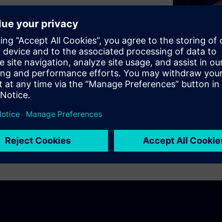
služba stane standardem, což
to nového hodnotového
a systémové inženýrství
je, zkoumání návrhů,
mních vozidel.