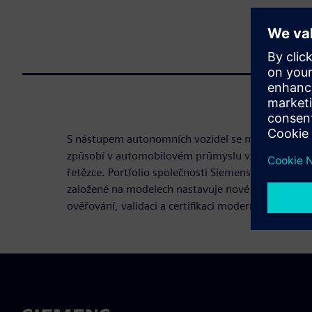
S nástupem autonomních vozidel se mobilita jako 
způsobí v automobilovém průmyslu vznik napros
řetězce. Portfolio společnosti Siemens zaměřené n
založené na modelech nastavuje nové trendy vývo
ověřování, validaci a certifikaci moderních autono