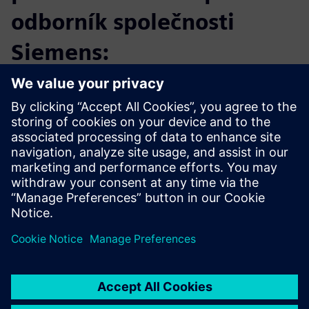
odborník společnosti
Siemens:
Kurt Pennington – Technický specialista ve společnosti
Siemens se zaměřením na Teamcenter. Kurt pracuje ve
společnosti Siemens již 13 let. Kurt dříve pracoval ve
společnosti General Dynamics C4 jako asistent v komplexu
Supravodivý Super Collider a také v telekomunikační
společnosti Andrew Corporation. Má navíc rozsáhlé
zkušenosti se Solid Edge a různými CAD systémy a
disponuje praktickými zkušenostmi v oblasti metod,
procedur a pracovních postupů PDM, se kterými se inženýři
setkávají každý den.