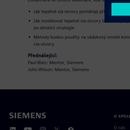
Jak tepelné via otvory pomáhají při rozptylován
Jak modelovat tepelné via otvory během vývoj
po detailní strategie
Metody budou použity na ukázkový model kom
via otvory
Přednášející:
Paul Blais: Mentor, Siemens
John Wilson: Mentor, Siemens
O SPOL
O nás