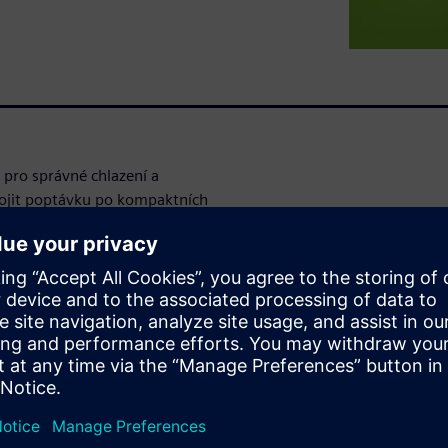
é pro správné chlazení a
ojit poptávku po kompaktních
 musejí již v rané fázi vývoje
ch v PCB, které pomáhají
jte se, jak můžete přesně a
zích návrhu pomocí Simcenteru
 elektroniky. V probírané
ody a omezení tepelných via