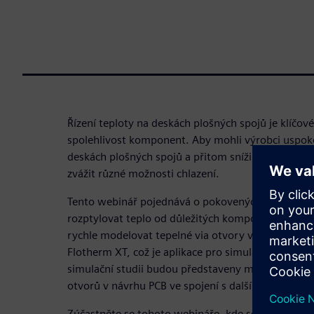
Řízení teploty na deskách plošných spojů je klíčov
spolehlivost komponent. Aby mohli výrobci uspok
deskách plošných spojů a přitom snížili své náklady,
zvážit různé možnosti chlazení.
Tento webinář pojednává o pokovených via otvore
rozptylovat teplo od důležitých komponent. Podíve
rychle modelovat tepelné via otvory v různých fá
Flotherm XT, což je aplikace pro simulace chlazení
simulační studii budou představeny možnosti, výh
otvorů v návrhu PCB ve spojení s dalšími faktory.
Zúčastněte se tohoto webináře, kde se dozvíte: