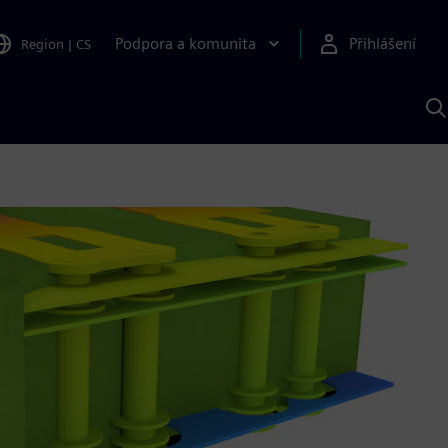
Podpora a komunita
Přihlášení
Region
|
CS
H
p
A
S