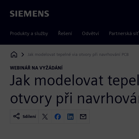
Siemens
Produkty a služby
Řešení
Odvětví
Partnerská síť
Jak modelovat tepelné via otvory při navrhování PCB
Siemens Digital Industries Software
WEBINÁŘ NA VYŽÁDÁNÍ
Jak modelovat tepel
otvory při navrhová
Sdílení