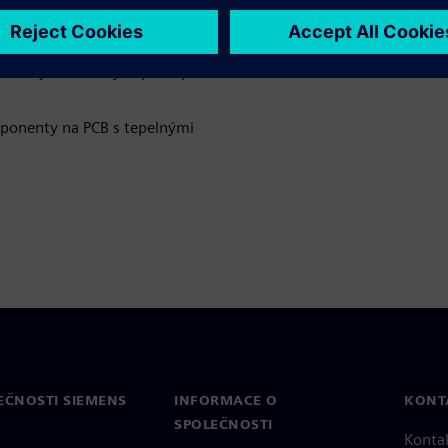
í tepla u PCB
e – od jednoduchých postupů
ponenty na PCB s tepelnými
EČNOSTI SIEMENS
INFORMACE O
KONT
SPOLEČNOSTI
Konta