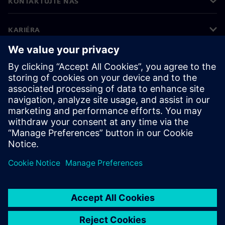
KONTAKTUJTE NÁS
KARIÉRA
©
Siemens
2026
Informace o firmě
Oznámení o ochraně osobních údajů
Oznámení o souborech cookie
Podmínky používání
Digitální ID
Oznamování porušení