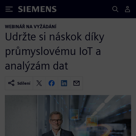
Siemens
WEBINÁŘ NA VYŽÁDÁNÍ
Udržte si náskok díky
průmyslovému IoT a
analýzám dat
Sdílení