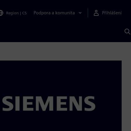
Podpora a komunita
Přihlášení
Region
|
CS
H
p
A
S