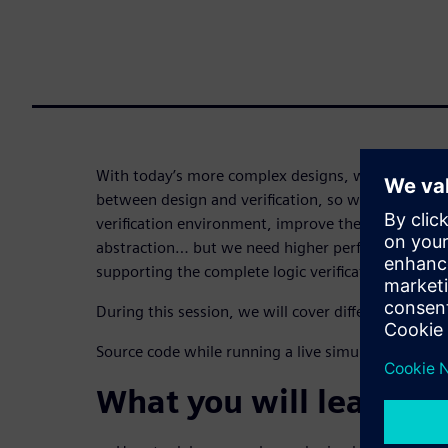
With today’s more complex designs, we tend to se
between design and verification, so we need to ma
verification environment, improve the automation, 
abstraction… but we need higher performance, c
supporting the complete logic verification flow.
During this session, we will cover different techn
Source code while running a live simulation.
What you will learn: