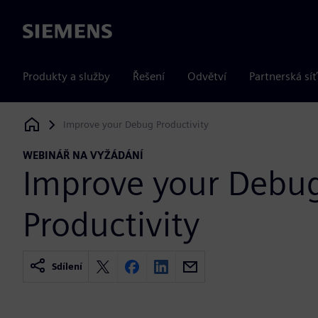
Siemens
Produkty a služby
Řešení
Odvětví
Partnerská síť
Improve your Debug Productivity
Siemens Digital Industries Software
WEBINÁŘ NA VYŽÁDÁNÍ
Improve your Debu
Productivity
Sdílení