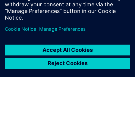
Zjistěte více o budoucnosti elektrických vozidel a o
tom, jak může digitální dvojče zrychlit výrobu
elektrických vozidel (EV) díky virtuálnímu ...
O SPOLEČNOSTI SIEMENS