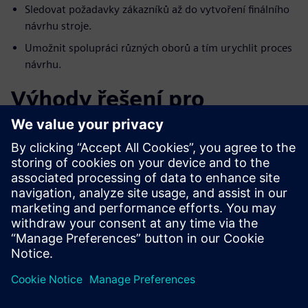
Sledovat požadavky zákazníků až do vytvoření finálního
návrhu stroje.
Umožnit spolupráci různých oborů a tím urychlit proces
návrhu.
Výhody řešení pro
simulace strojů
společnosti Siemens
Software má na řízení strojů stále větší vliv. Z tohoto
důvodu pomáhají simulace kódu běžícího na virtuálních
dvojčatech stroje dosáhnout vysokých úspor času a
prostředků. Se simulacemi strojů probíhají veškeré validace
softwaru PLC ve spravovaném prostředí s ohledem na
modularitu.