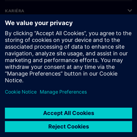
KARIÉRA
©
Siemens
2026
Informace o firmě
Oznámení o ochraně osobních údajů
Oznámení o souborech cookie
Podmínky používání
Digitální ID
Oznamování porušení