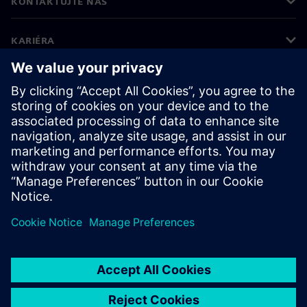
KONTAKTUJTE NÁS
KARIÉRA
©
Siemens
2026
Informace o firmě
Oznámení o ochraně osobních údajů
Oznámení o souborech cookie
Podmínky používání
Digitální ID
Oznamování porušení