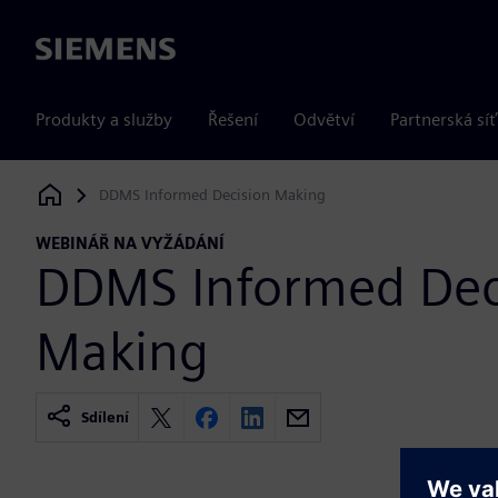
Siemens
Produkty a služby
Řešení
Odvětví
Partnerská síť
DDMS Informed Decision Making
Siemens Digital Industries Software
WEBINÁŘ NA VYŽÁDÁNÍ
DDMS Informed Dec
Making
Sdílení