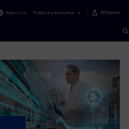
Podpora a komunita
Přihlášení
Region
|
CS
H
p
A
S