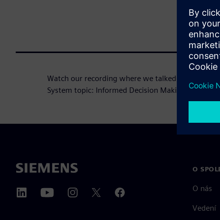
Watch our recording where we talked about Da
System topic: Informed Decision Making.
O SPOL
O nás
Vedení