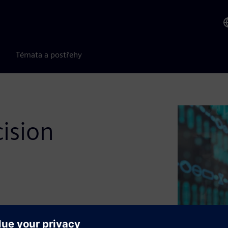
Témata a postřehy
ision