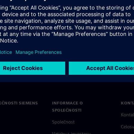
ta and Document Management
EČNOSTI SIEMENS
INFORMACE O
KONT
SPOLEČNOSTI
Konta
Společnost
Celos
Vztahy s investory