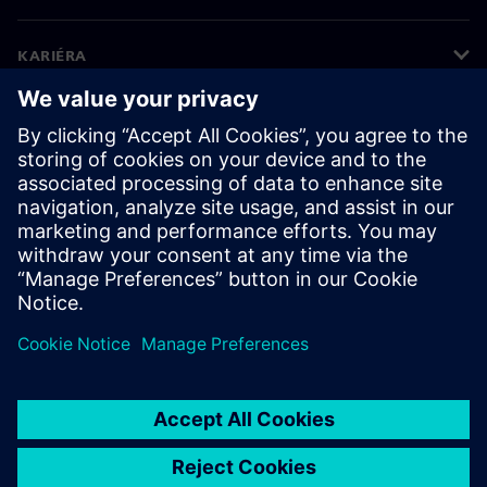
KARIÉRA
©
Siemens
2026
Informace o firmě
Oznámení o ochraně osobních údajů
Oznámení o souborech cookie
Podmínky používání
Digitální ID
Oznamování porušení