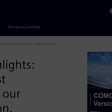
Témata a postřehy
lities from our latest COMOS version.
lights:
st
 our
on.