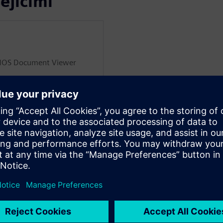
ejícími
OMOS Document Viewer
s