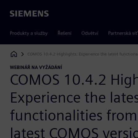
Siemens
Produkty a služby
Řešení
Odvětví
Partnerská síť
COMOS 10.4.2 Highlights: Experience the latest functiona
Siemens Digital Industries Software
WEBINÁŘ NA VYŽÁDÁNÍ
COMOS 10.4.2 High
Experience the late
functionalities from
latest COMOS versi