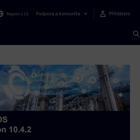
Podpora a komunita
Přihlášení
Region
|
CS
H
p
A
S