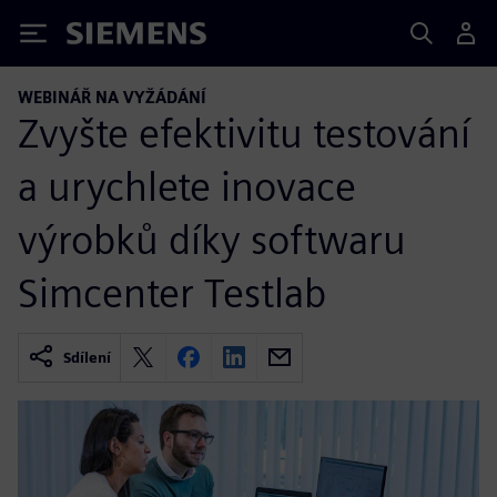
Siemens
WEBINÁŘ NA VYŽÁDÁNÍ
Zvyšte efektivitu testování
a urychlete inovace
výrobků díky softwaru
Simcenter Testlab
Sdílení