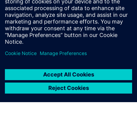
produktivitu testovacích zařízení díky dodávaní
spolehlivějších výsledků i v případě, že je dostupnost
prototypů výrazně omezena.
Naše řešení pro úplné testování spojují víceoborový
hardware pro sběr dat se softwarem pro sběr dat, analýzu
a modelování a umožňující tak víceoborové testování
zaměřené na výkonnost.