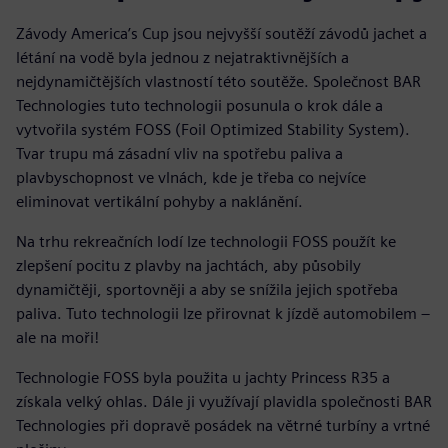
Závody America’s Cup jsou nejvyšší soutěží závodů jachet a
létání na vodě byla jednou z nejatraktivnějších a
nejdynamičtějších vlastností této soutěže. Společnost BAR
Technologies tuto technologii posunula o krok dále a
vytvořila systém FOSS (Foil Optimized Stability System).
Tvar trupu má zásadní vliv na spotřebu paliva a
plavbyschopnost ve vlnách, kde je třeba co nejvíce
eliminovat vertikální pohyby a naklánění.
Na trhu rekreačních lodí lze technologii FOSS použít ke
zlepšení pocitu z plavby na jachtách, aby působily
dynamičtěji, sportovněji a aby se snížila jejich spotřeba
paliva. Tuto technologii lze přirovnat k jízdě automobilem –
ale na moři!
Technologie FOSS byla použita u jachty Princess R35 a
získala velký ohlas. Dále ji využívají plavidla společnosti BAR
Technologies při dopravě posádek na větrné turbíny a vrtné