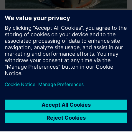
WEBINÁŘ
BAR Technologies: Inovace pro
pohyb „na moři“
Zúčastněte se druhého ze série živých webinářů a
podívejte se, jak společnost BAR Technologies
používá digitalizaci k inovování větrného pohonného
systému.