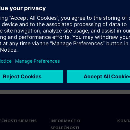
 to work simultaneously. To
 design, systems integration,
er integrity, thermal, and PCB
ollaborate efficiently with
EČNOSTI SIEMENS
INFORMACE O
KONT
SPOLEČNOSTI