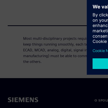
Most multi-disciplinary projects require engineers
keep things running smoothly, each team (systems
ECAD, MCAD, analog, digital, signal integrity, pow
manufacturing) must be able to communicate and c
the others.
O SPOL