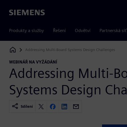
Siemens
Produkty a služby
Řešení
Odvětví
Partnerská síť
Addressing Multi-Board Systems Design Challenges
Siemens Digital Industries Software
WEBINÁŘ NA VYŽÁDÁNÍ
Addressing Multi-B
Systems Design Cha
Sdílení