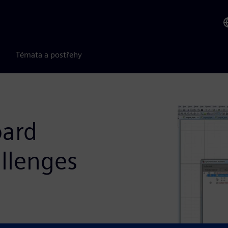
Témata a postřehy
oard
llenges