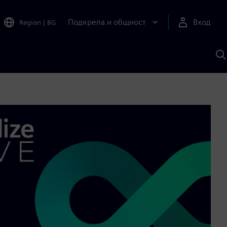
Подкрепа и общност
Вход
Region
|
BG
Т
с
S