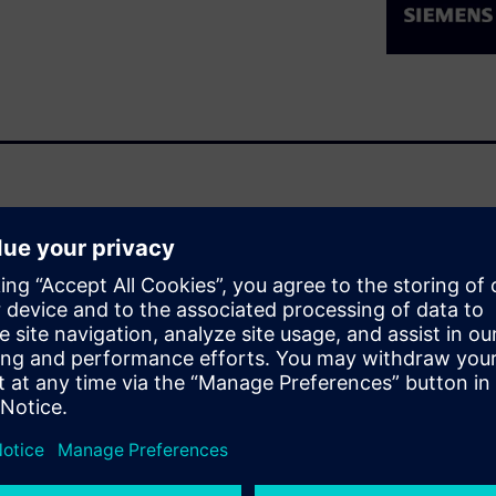
signed to make you more
ved modeling workflows, new
 and toolbars. These and
 while accelerating new user
l use of the latest new