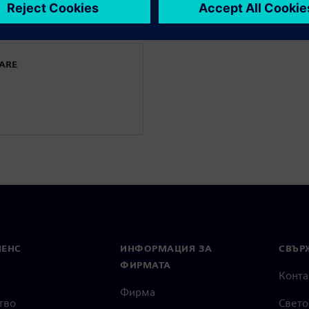
ора
WARE
МЕНС
ИНФОРМАЦИЯ ЗА
СВЪРЖ
ФИРМАТА
Конта
Фирма
тво
Свето