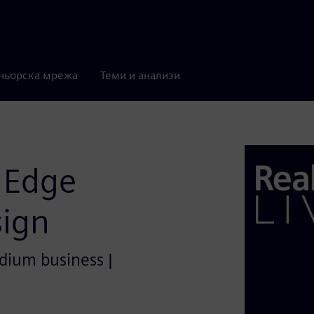
ньорска мрежа
Теми и анализи
 Edge
sign
edium business |