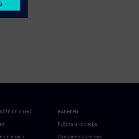
ЕТЕ СЕ С НАС
КАРИЕРИ
кт
Работа и кариера
вни офиси
Отворени позиции