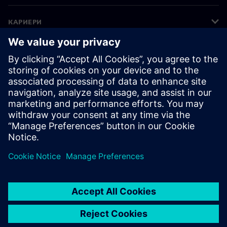
КАРИЕРИ
©
Siemens
2026
Корпоративна информация
Известие за поверителност
Известие за бисквитки
Условия за ползване
Цифров идентификатор
Показване на нередности